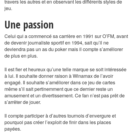
travers les autres et en observant les différents styles de
jeu.
Une passion
Celui qui a commencé sa carrière en 1991 sur O’FM, avant
de devenir journaliste sportif en 1994, sait qu’il ne
deviendra pas un as du poker mais il compte s’améliorer
de plus en plus.
Il est fier et heureux qu’une telle marque se soit intéressée
à lui. Il souhaite donner raison à Winamax de l’avoir
engagé. Il souhaite s’améliorer dans ce jeu de cartes
même s’il sait pertinemment que ce dernier reste un
amusement et un divertissement. Ce fan n’est pas prêt de
s’arrêter de jouer.
Il compte participer à d’autres tournois d’envergure et
pourquoi pas créer l’exploit de finir dans les places
payées.