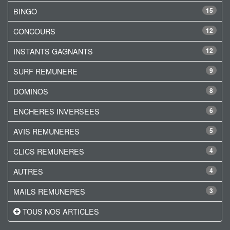
BINGO
15
CONCOURS
12
INSTANTS GAGNANTS
12
SURF REMUNERE
9
DOMINOS
8
ENCHERES INVERSEES
6
AVIS REMUNERES
5
CLICS REMUNERES
4
AUTRES
4
MAILS REMUNERES
3
TOUS NOS ARTICLES