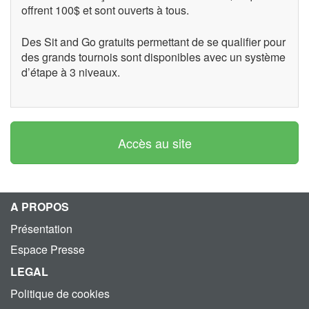
offrent 100$ et sont ouverts à tous.
Des Sit and Go gratuits permettant de se qualifier pour
des grands tournois sont disponibles avec un système
d’étape à 3 niveaux.
Accès au site
A PROPOS
Présentation
Espace Presse
LEGAL
Politique de cookies