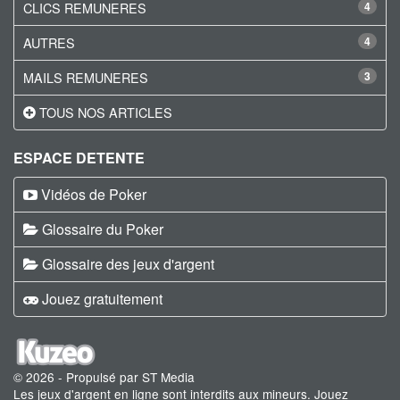
CLICS REMUNERES
4
AUTRES
4
MAILS REMUNERES
3
TOUS NOS ARTICLES
ESPACE DETENTE
Vidéos de Poker
Glossaire du Poker
Glossaire des jeux d'argent
Jouez gratuitement
© 2026 - Propulsé par ST Media
Les jeux d'argent en ligne sont interdits aux mineurs. Jouez