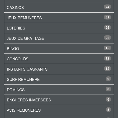
CASINOS
74
JEUX REMUNERES
31
LOTERIES
25
JEUX DE GRATTAGE
22
BINGO
15
CONCOURS
12
INSTANTS GAGNANTS
12
SURF REMUNERE
9
DOMINOS
8
ENCHERES INVERSEES
6
AVIS REMUNERES
5