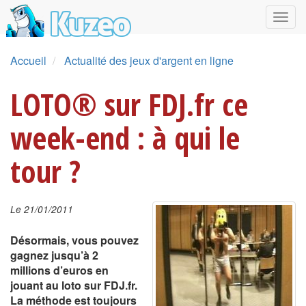
Accueil
Actualité des jeux d'argent en ligne
LOTO® sur FDJ.fr ce
week-end : à qui le
tour ?
Le 21/01/2011
Désormais, vous pouvez
gagnez jusqu’à 2
millions d’euros en
jouant au loto sur FDJ.fr.
La méthode est toujours