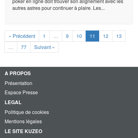
poker en ligne doit trouver son alignement avec les
autres astres pour continuer à plaire. Les...
« Précédent
1
…
9
10
11
12
13
…
77
Suivant »
A PROPOS
Présentation
Espace Presse
LEGAL
Politique de cookies
Mentions légales
LE SITE KUZEO