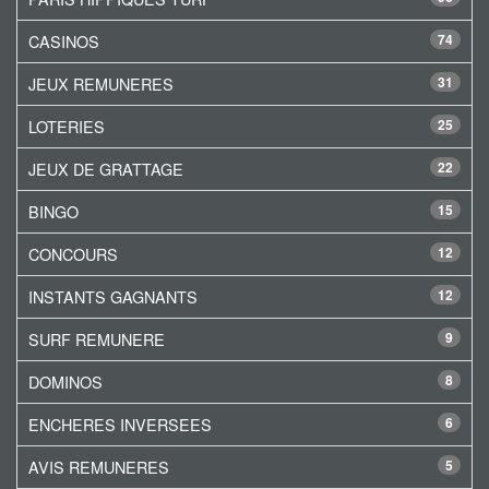
CASINOS
74
JEUX REMUNERES
31
LOTERIES
25
JEUX DE GRATTAGE
22
BINGO
15
CONCOURS
12
INSTANTS GAGNANTS
12
SURF REMUNERE
9
DOMINOS
8
ENCHERES INVERSEES
6
AVIS REMUNERES
5