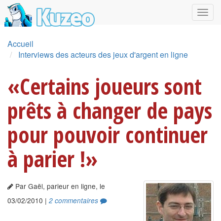
Accueil
Interviews des acteurs des jeux d'argent en ligne
«Certains joueurs sont
prêts à changer de pays
pour pouvoir continuer
à parier !»
Par Gaël, parieur en ligne, le
03/02/2010 |
2 commentaires