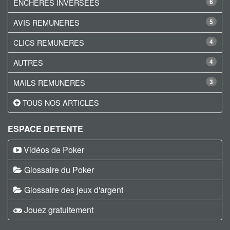
ENCHERES INVERSEES
6
AVIS REMUNERES
5
CLICS REMUNERES
4
AUTRES
4
MAILS REMUNERES
3
TOUS NOS ARTICLES
ESPACE DETENTE
Vidéos de Poker
Glossaire du Poker
Glossaire des jeux d'argent
Jouez gratuitement