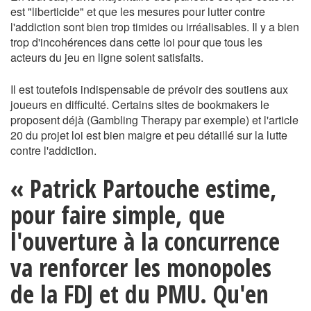
est "liberticide" et que les mesures pour lutter contre
l'addiction sont bien trop timides ou irréalisables. Il y a bien
trop d'incohérences dans cette loi pour que tous les
acteurs du jeu en ligne soient satisfaits.
Il est toutefois indispensable de prévoir des soutiens aux
joueurs en difficulté. Certains sites de bookmakers le
proposent déjà (Gambling Therapy par exemple) et l'article
20 du projet loi est bien maigre et peu détaillé sur la lutte
contre l'addiction.
« Patrick Partouche estime,
pour faire simple, que
l'ouverture à la concurrence
va renforcer les monopoles
de la FDJ et du PMU. Qu'en