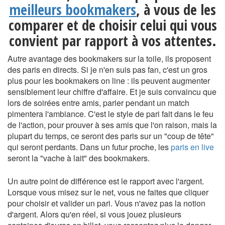
meilleurs bookmakers
, à vous de les
comparer et de choisir celui qui vous
convient par rapport à vos attentes.
Autre avantage des bookmakers sur la toile, ils proposent
des paris en directs. Si je n'en suis pas fan, c'est un gros
plus pour les bookmakers on line : ils peuvent augmenter
sensiblement leur chiffre d'affaire. Et je suis convaincu que
lors de soirées entre amis, parier pendant un match
pimentera l'ambiance. C'est le style de pari fait dans le feu
de l'action, pour prouver à ses amis que l'on raison, mais la
plupart du temps, ce seront des paris sur un "coup de tête"
qui seront perdants. Dans un futur proche, les
paris en live
seront la "vache à lait" des bookmakers.
Un autre point de différence est le rapport avec l'argent.
Lorsque vous misez sur le net, vous ne faites que cliquer
pour choisir et valider un pari. Vous n'avez pas la notion
d'argent. Alors qu'en réel, si vous jouez plusieurs