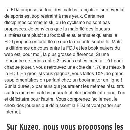
La FDJ propose surtout des matchs français et son éventail
de sports est trop restreint à mes yeux. Certaines
disciplines comme le ski ou le cyclisme ne sont pas
proposées. Je conviens que la majorité des joueurs
s'intéressent plutôt au football et au tennis et qu'ainsi la
FDJ propose en priorité ce que la majorité souhaite. Mais
la différence de cotes entre la FDJ et les bookmakers du
web est, pour moi, la plus grosse différence. Si une
rencontre de tennis entre 2 favoris est estimée à 1.91 pour
chaque joueur, vous retrouvez une côte de 1.70 au mieux à
la FDJ. En gros, si vous gagnez, vous faites 10% de gains
supplémentaires en pariant chez un bookmaker en ligne !
Sur la durée, 2 parieurs qui joueraient les mêmes résultats
sur les mêmes matchs pourraient être bénéficiaire pour l'un
et déficitaire pour l'autre. Vous comprenez facilement le
choix des joueurs qui délaissent la FDJ et vont parier sur
internet.
Sur Kuzeo, nous vous proposons les