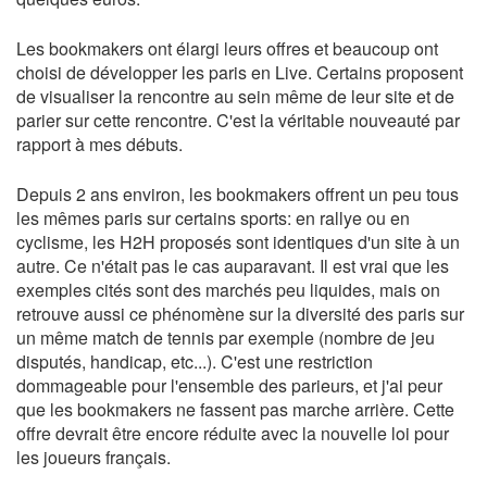
Les bookmakers ont élargi leurs offres et beaucoup ont
choisi de développer les paris en Live. Certains proposent
de visualiser la rencontre au sein même de leur site et de
parier sur cette rencontre. C'est la véritable nouveauté par
rapport à mes débuts.
Depuis 2 ans environ, les bookmakers offrent un peu tous
les mêmes paris sur certains sports: en rallye ou en
cyclisme, les H2H proposés sont identiques d'un site à un
autre. Ce n'était pas le cas auparavant. Il est vrai que les
exemples cités sont des marchés peu liquides, mais on
retrouve aussi ce phénomène sur la diversité des paris sur
un même match de tennis par exemple (nombre de jeu
disputés, handicap, etc...). C'est une restriction
dommageable pour l'ensemble des parieurs, et j'ai peur
que les bookmakers ne fassent pas marche arrière. Cette
offre devrait être encore réduite avec la nouvelle loi pour
les joueurs français.