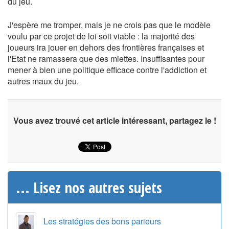
du jeu.
J'espère me tromper, mais je ne crois pas que le modèle
voulu par ce projet de loi soit viable : la majorité des
joueurs ira jouer en dehors des frontières françaises et
l'Etat ne ramassera que des miettes. Insuffisantes pour
mener à bien une politique efficace contre l'addiction et
autres maux du jeu.
Vous avez trouvé cet article intéressant, partagez le !
... Lisez nos autres sujets
Les stratégies des bons parieurs