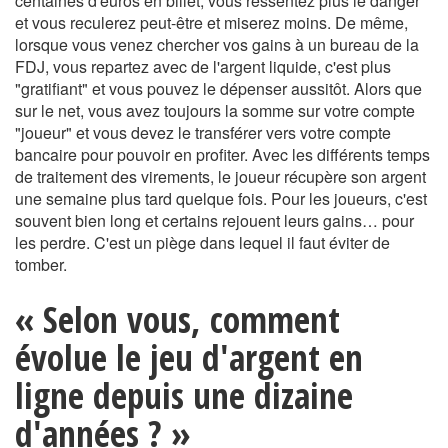
centaines d'euros en billet, vous ressentez plus le danger
et vous reculerez peut-être et miserez moins. De même,
lorsque vous venez chercher vos gains à un bureau de la
FDJ, vous repartez avec de l'argent liquide, c'est plus
"gratifiant" et vous pouvez le dépenser aussitôt. Alors que
sur le net, vous avez toujours la somme sur votre compte
"joueur" et vous devez le transférer vers votre compte
bancaire pour pouvoir en profiter. Avec les différents temps
de traitement des virements, le joueur récupère son argent
une semaine plus tard quelque fois. Pour les joueurs, c'est
souvent bien long et certains rejouent leurs gains… pour
les perdre. C'est un piège dans lequel il faut éviter de
tomber.
« Selon vous, comment
évolue le jeu d'argent en
ligne depuis une dizaine
d'années ? »