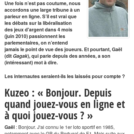
Une fois n’est pas coutume, nous
accordons une large tribune à un
parieur en ligne. S’il est vrai que
les débats sur la libéralisation
des jeux d'argent dans 4 mois
(juin 2010) passionnent les
parlementaires, on n’entend
jamais le point de vue des joueurs. Et pourtant, Gaël
(dit
Gagak
), qui parie depuis des années, a son
(intéressant) mot à dire.
Les internautes seraient-ils les laissés pour compte ?
Kuzeo : « Bonjour. Depuis
quand jouez-vous en ligne et
à quoi jouez-vous ? »
Gaël
: Bonjour. J'ai connu le 1er loto sportif en 1985,
notamment avec le GP du Portugal de F1. Mais suite aux