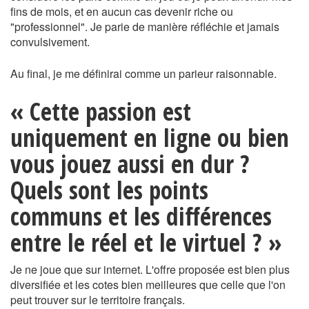
fins de mois, et en aucun cas devenir riche ou
"professionnel". Je parie de manière réfléchie et jamais
convulsivement.
Au final, je me définirai comme un parieur raisonnable.
« Cette passion est
uniquement en ligne ou bien
vous jouez aussi en dur ?
Quels sont les points
communs et les différences
entre le réel et le virtuel ? »
Je ne joue que sur internet. L'offre proposée est bien plus
diversifiée et les cotes bien meilleures que celle que l'on
peut trouver sur le territoire français.