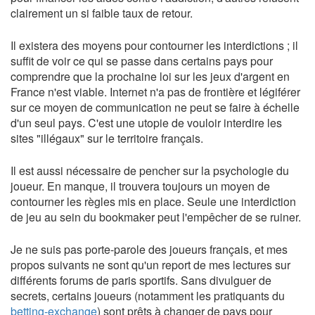
clairement un si faible taux de retour.
Il existera des moyens pour contourner les interdictions ; il
suffit de voir ce qui se passe dans certains pays pour
comprendre que la prochaine loi sur les jeux d'argent en
France n'est viable. Internet n'a pas de frontière et légiférer
sur ce moyen de communication ne peut se faire à échelle
d'un seul pays. C'est une utopie de vouloir interdire les
sites "illégaux" sur le territoire français.
Il est aussi nécessaire de pencher sur la psychologie du
joueur. En manque, il trouvera toujours un moyen de
contourner les règles mis en place. Seule une interdiction
de jeu au sein du bookmaker peut l'empêcher de se ruiner.
Je ne suis pas porte-parole des joueurs français, et mes
propos suivants ne sont qu'un report de mes lectures sur
différents forums de paris sportifs. Sans divulguer de
secrets, certains joueurs (notamment les pratiquants du
betting-exchange
) sont prêts à changer de pays pour