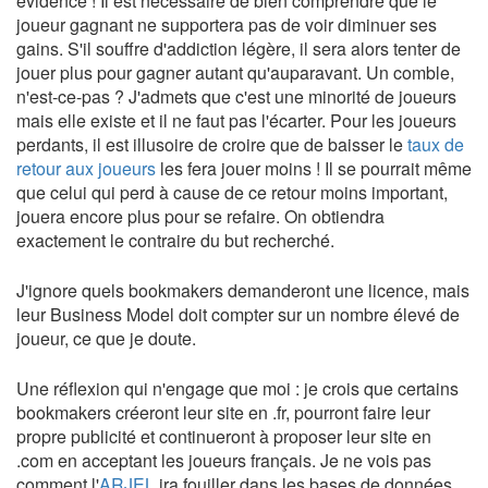
évidence ! Il est nécessaire de bien comprendre que le
joueur gagnant ne supportera pas de voir diminuer ses
gains. S'il souffre d'addiction légère, il sera alors tenter de
jouer plus pour gagner autant qu'auparavant. Un comble,
n'est-ce-pas ? J'admets que c'est une minorité de joueurs
mais elle existe et il ne faut pas l'écarter. Pour les joueurs
perdants, il est illusoire de croire que de baisser le
taux de
retour aux joueurs
les fera jouer moins ! Il se pourrait même
que celui qui perd à cause de ce retour moins important,
jouera encore plus pour se refaire. On obtiendra
exactement le contraire du but recherché.
J'ignore quels bookmakers demanderont une licence, mais
leur Business Model doit compter sur un nombre élevé de
joueur, ce que je doute.
Une réflexion qui n'engage que moi : je crois que certains
bookmakers créeront leur site en .fr, pourront faire leur
propre publicité et continueront à proposer leur site en
.com en acceptant les joueurs français. Je ne vois pas
comment l'
ARJEL
ira fouiller dans les bases de données