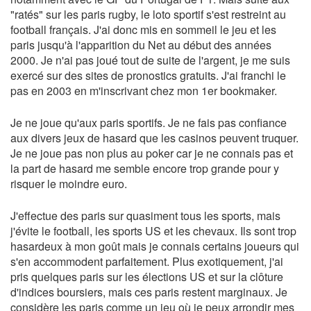
"ratés" sur les paris rugby, le loto sportif s'est restreint au
football français. J'ai donc mis en sommeil le jeu et les
paris jusqu'à l'apparition du Net au début des années
2000. Je n'ai pas joué tout de suite de l'argent, je me suis
exercé sur des sites de pronostics gratuits. J'ai franchi le
pas en 2003 en m'inscrivant chez mon 1er bookmaker.
Je ne joue qu'aux paris sportifs. Je ne fais pas confiance
aux divers jeux de hasard que les casinos peuvent truquer.
Je ne joue pas non plus au poker car je ne connais pas et
la part de hasard me semble encore trop grande pour y
risquer le moindre euro.
J'effectue des paris sur quasiment tous les sports, mais
j'évite le football, les sports US et les chevaux. Ils sont trop
hasardeux à mon goût mais je connais certains joueurs qui
s'en accommodent parfaitement. Plus exotiquement, j'ai
pris quelques paris sur les élections US et sur la clôture
d'indices boursiers, mais ces paris restent marginaux. Je
considère les paris comme un jeu où je peux arrondir mes