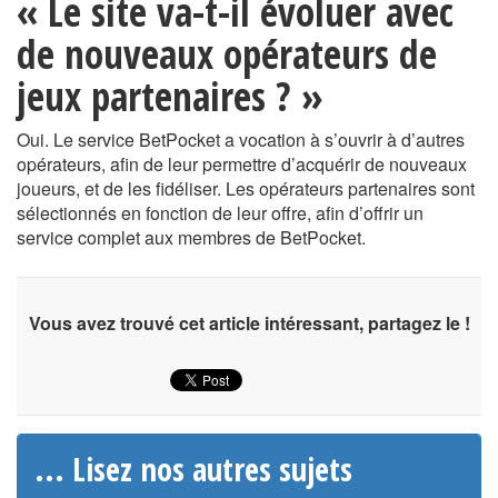
« Le site va-t-il évoluer avec
de nouveaux opérateurs de
jeux partenaires ? »
Oui. Le service BetPocket a vocation à s’ouvrir à d’autres
opérateurs, afin de leur permettre d’acquérir de nouveaux
joueurs, et de les fidéliser. Les opérateurs partenaires sont
sélectionnés en fonction de leur offre, afin d’offrir un
service complet aux membres de BetPocket.
Vous avez trouvé cet article intéressant, partagez le !
... Lisez nos autres sujets