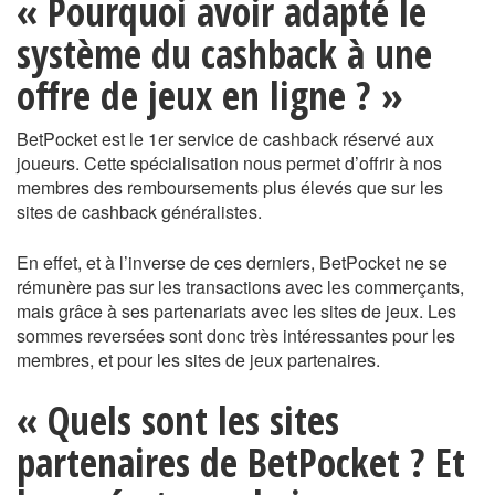
« Pourquoi avoir adapté le
système du cashback à une
offre de jeux en ligne ? »
BetPocket est le 1er service de cashback réservé aux
joueurs. Cette spécialisation nous permet d’offrir à nos
membres des remboursements plus élevés que sur les
sites de cashback généralistes.
En effet, et à l’inverse de ces derniers, BetPocket ne se
rémunère pas sur les transactions avec les commerçants,
mais grâce à ses partenariats avec les sites de jeux. Les
sommes reversées sont donc très intéressantes pour les
membres, et pour les sites de jeux partenaires.
« Quels sont les sites
partenaires de BetPocket ? Et