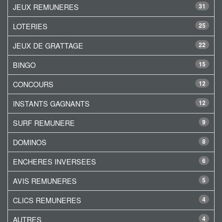
JEUX REMUNERES
31
LOTERIES
25
JEUX DE GRATTAGE
22
BINGO
15
CONCOURS
12
INSTANTS GAGNANTS
12
SURF REMUNERE
9
DOMINOS
8
ENCHERES INVERSEES
6
AVIS REMUNERES
5
CLICS REMUNERES
4
AUTRES
4