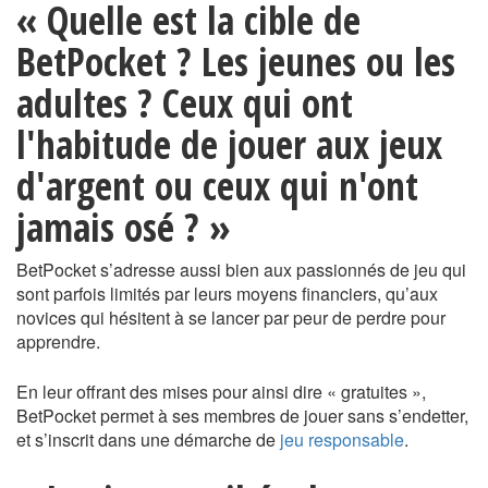
« Quelle est la cible de
BetPocket ? Les jeunes ou les
adultes ? Ceux qui ont
l'habitude de jouer aux jeux
d'argent ou ceux qui n'ont
jamais osé ? »
BetPocket s’adresse aussi bien aux passionnés de jeu qui
sont parfois limités par leurs moyens financiers, qu’aux
novices qui hésitent à se lancer par peur de perdre pour
apprendre.
En leur offrant des mises pour ainsi dire « gratuites »,
BetPocket permet à ses membres de jouer sans s’endetter,
et s’inscrit dans une démarche de
jeu responsable
.