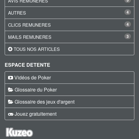
AVIS REMUNERES
5
AUTRES
4
CLICS REMUNERES
4
MAILS REMUNERES
3
TOUS NOS ARTICLES
ESPACE DETENTE
Vidéos de Poker
Glossaire du Poker
Glossaire des jeux d'argent
Jouez gratuitement