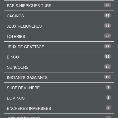
PARIS HIPPIQUES TURF
96
CASINOS
74
JEUX REMUNERES
31
LOTERIES
25
JEUX DE GRATTAGE
22
BINGO
15
CONCOURS
12
INSTANTS GAGNANTS
12
SURF REMUNERE
9
DOMINOS
8
ENCHERES INVERSEES
6