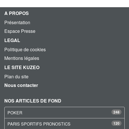
A PROPOS
Présentation
Espace Presse
LEGAL
Politique de cookies
Mentions légales
LE SITE KUZEO
Plan du site
Nous contacter
NOS ARTICLES DE FOND
POKER
248
PARIS SPORTIFS PRONOSTICS
120