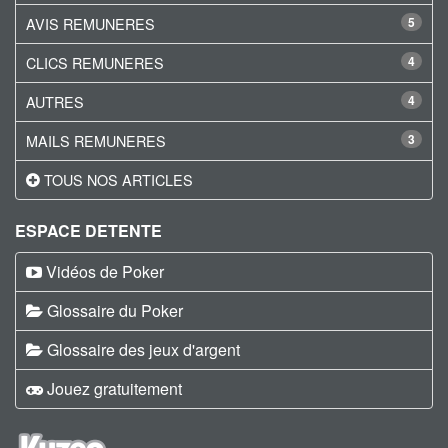
AVIS REMUNERES
5
CLICS REMUNERES
4
AUTRES
4
MAILS REMUNERES
3
TOUS NOS ARTICLES
ESPACE DETENTE
Vidéos de Poker
Glossaire du Poker
Glossaire des jeux d'argent
Jouez gratuitement