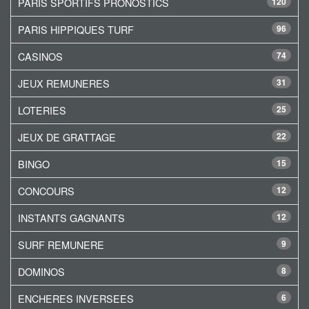
PARIS SPORTIFS PRONOSTICS
120
PARIS HIPPIQUES TURF
96
CASINOS
74
JEUX REMUNERES
31
LOTERIES
25
JEUX DE GRATTAGE
22
BINGO
15
CONCOURS
12
INSTANTS GAGNANTS
12
SURF REMUNERE
9
DOMINOS
8
ENCHERES INVERSEES
6