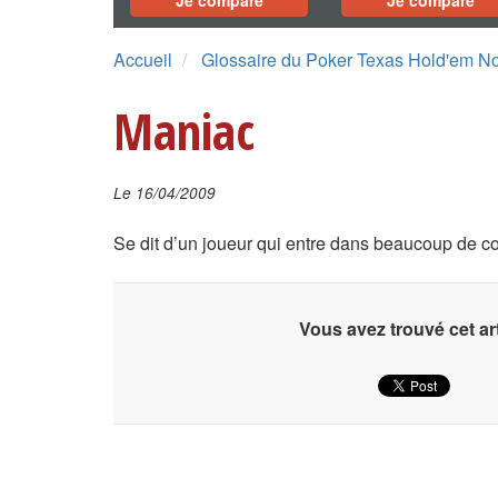
Je compare
Je compare
Accueil
Glossaire du Poker Texas Hold'em No
Maniac
Le 16/04/2009
Se dit d’un joueur qui entre dans beaucoup de c
Vous avez trouvé cet art