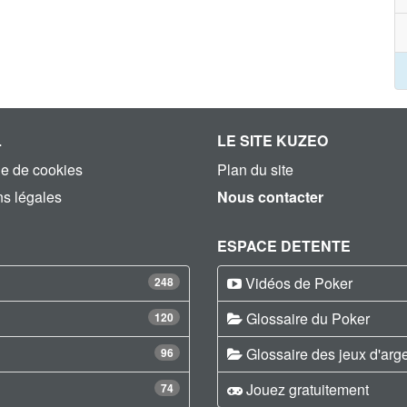
L
LE SITE KUZEO
ue de cookies
Plan du site
s légales
Nous contacter
ESPACE DETENTE
Vidéos de Poker
248
Glossaire du Poker
120
Glossaire des jeux d'arg
96
Jouez gratuitement
74