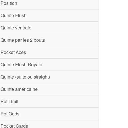
Position
Quinte Flush
Quinte ventrale
Quinte par les 2 bouts
Pocket Aces
Quinte Flush Royale
Quinte (suite ou straight)
Quinte américaine
Pot Limit
Pot Odds
Pocket Cards