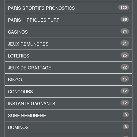
PARIS SPORTIFS PRONOSTICS
120
PARIS HIPPIQUES TURF
96
CASINOS
74
JEUX REMUNERES
31
LOTERIES
25
JEUX DE GRATTAGE
22
BINGO
15
CONCOURS
12
INSTANTS GAGNANTS
12
SURF REMUNERE
9
DOMINOS
8