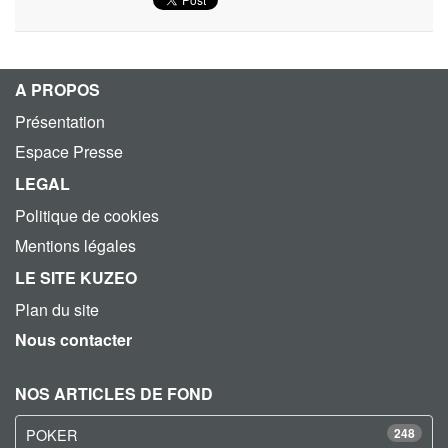
A PROPOS
Présentation
Espace Presse
LEGAL
Politique de cookies
Mentions légales
LE SITE KUZEO
Plan du site
Nous contacter
NOS ARTICLES DE FOND
POKER
248