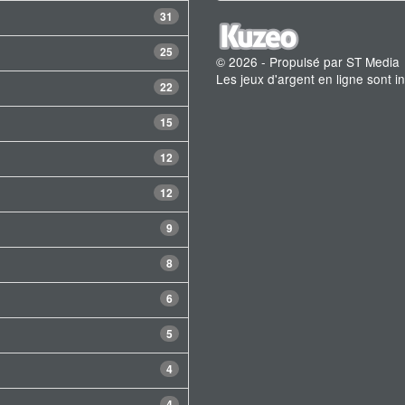
31
25
© 2026 - Propulsé par ST Media
Les jeux d'argent en ligne sont 
22
15
12
12
9
8
6
5
4
4