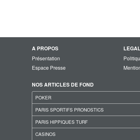
A PROPOS
LEGA
Présentation
Politiq
Espace Presse
Mention
NOS ARTICLES DE FOND
POKER
PARIS SPORTIFS PRONOSTICS
PARIS HIPPIQUES TURF
CASINOS