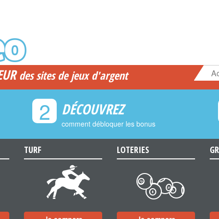
EUR
Ac
des sites de jeux d'argent
2
DÉCOUVREZ
comment débloquer les bonus
TURF
LOTERIES
GR
d
c