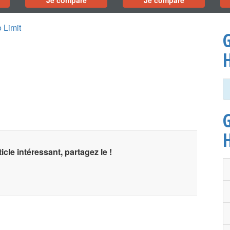
Je compare
Je compare
 Limit
icle intéressant, partagez le !