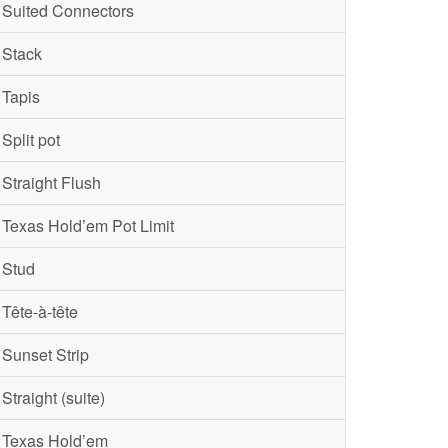
Suited Connectors
Stack
Tapis
Split pot
Straight Flush
Texas Hold’em Pot Limit
Stud
Tête-à-tête
Sunset Strip
Straight (suite)
Texas Hold’em