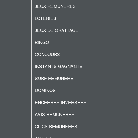
JEUX REMUNERES
LOTERIES
JEUX DE GRATTAGE
BINGO
CONCOURS
INSTANTS GAGNANTS
SURF REMUNERE
DOMINOS
ENCHERES INVERSEES
AVIS REMUNERES
CLICS REMUNERES