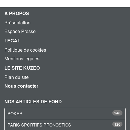
A PROPOS
Présentation
Espace Presse
LEGAL
Politique de cookies
Mentions légales
LE SITE KUZEO
Plan du site
Nous contacter
NOS ARTICLES DE FOND
POKER
248
PARIS SPORTIFS PRONOSTICS
120