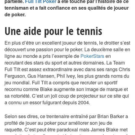
partielle.
Full Tilt Poker
a été touché par l’histoire de ce
tennisman et a fait confiance en ses qualités de joueur
de poker.
Une aide pour le tennis
En plus d’être un excellent joueur de tennis, le droitier s’est
découvert une passion pour le poker. La deuxième salle en
ligne au monde a pris l’exemple de
PokerStars
en
recrutant des stars du sport et autres domaines. La Team
Full Tilt est assez extraordinaire avec dans ses rangs Chris
Ferguson, Gus Hansen, Phil Ivey, les plus grands noms du
jeu mondial. Full Tilt a compris que recruter un sportif
reconnu comme Blake augmente son image de marque et
sa notoriété. C’est un joli coup de projecteur sur ce site qui
a connu un essor fulgurant depuis 2004.
Selon ses dires, ce trentenaire entraîné par Brian Barker a
profité de jouer au poker pour améliorer son jeu de
raquette. C’est peut être paradoxal mais James Blake met