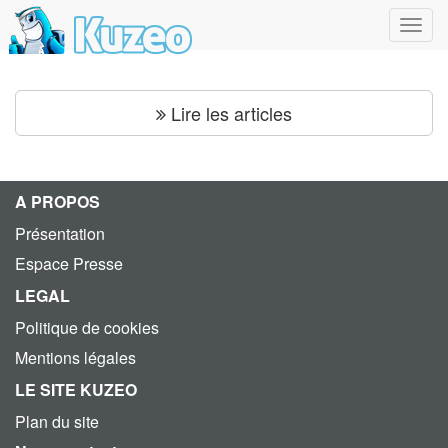
Lire les articles
A PROPOS
Présentation
Espace Presse
LEGAL
Politique de cookies
Mentions légales
LE SITE KUZEO
Plan du site