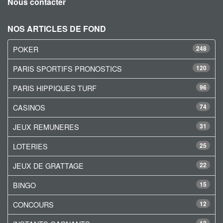
Nous contacter
NOS ARTICLES DE FOND
POKER
248
PARIS SPORTIFS PRONOSTICS
120
PARIS HIPPIQUES TURF
96
CASINOS
74
JEUX REMUNERES
31
LOTERIES
25
JEUX DE GRATTAGE
22
BINGO
15
CONCOURS
12