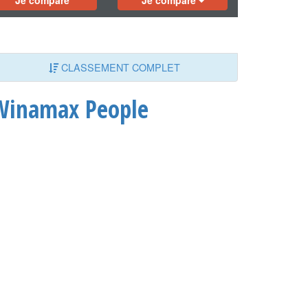
Je compare
Je compare
CLASSEMENT COMPLET
Winamax People