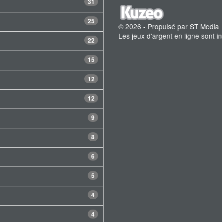
31
25
© 2026 - Propulsé par ST Media
Les jeux d'argent en ligne sont 
22
15
12
12
9
8
6
5
4
4