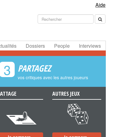
Aide
tualités
Dossiers
People
Interviews
3
PARTAGEZ
vos critiques avec les autres joueurs
ATTAGE
AUTRES JEUX
e
f