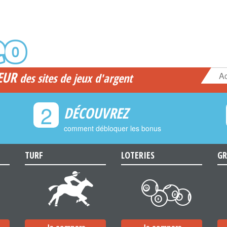
EUR
Ac
des sites de jeux d'argent
2
DÉCOUVREZ
comment débloquer les bonus
TURF
LOTERIES
GR
d
c