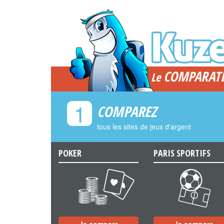
COMPARAT
Le
1
COMPAREZ
tous les sites de jeux d'argent
POKER
PARIS SPORTIFS
a
b