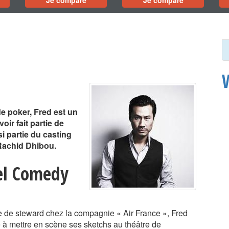
Je compare
Je compare
de poker, Fred est un
ir fait partie de
si partie du casting
 Rachid Dhibou.
el Comedy
 de steward chez la compagnie « Air France », Fred
 à mettre en scène ses sketchs au théâtre de