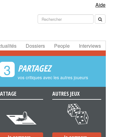
Aide
tualités
Dossiers
People
Interviews
3
PARTAGEZ
vos critiques avec les autres joueurs
ATTAGE
AUTRES JEUX
e
f