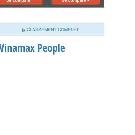
Je compare
Je compare
CLASSEMENT COMPLET
Winamax People