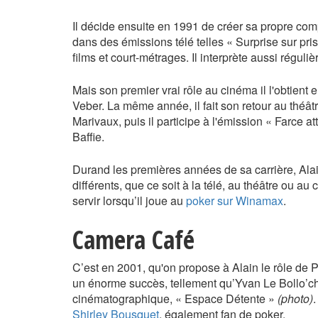
Il décide ensuite en 1991 de créer sa propre comp
dans des émissions télé telles « Surprise sur pri
films et court-métrages. Il interprète aussi réguli
Mais son premier vrai rôle au cinéma il l'obtient
Veber. La même année, il fait son retour au théâ
Marivaux, puis il participe à l'émission « Farce 
Baffie.
Durand les premières années de sa carrière, Alai
différents, que ce soit à la télé, au théâtre ou au
servir lorsqu’il joue au
poker sur Winamax
.
Camera Café
C’est en 2001, qu'on propose à Alain le rôle de 
un énorme succès, tellement qu’Yvan Le Bollo’c
cinématographique, « Espace Détente »
(photo)
.
Shirley Bousquet
, également fan de poker.