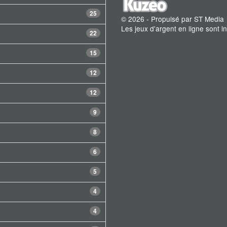
25
© 2026 - Propulsé par ST Media
Les jeux d'argent en ligne sont 
22
15
12
12
9
8
6
5
4
4