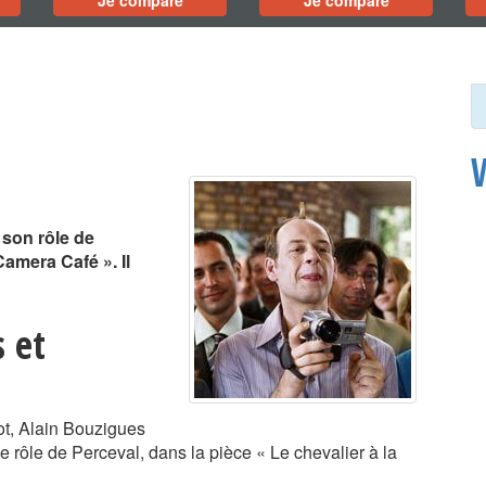
Je compare
Je compare
 son rôle de
amera Café ». Il
 et
ot, Alain Bouzigues
 rôle de Perceval, dans la pièce « Le chevalier à la