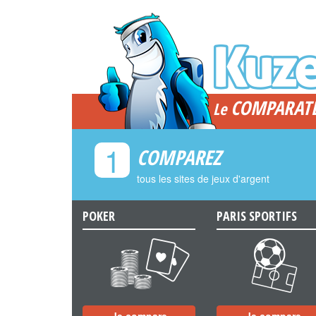
COMPARAT
Le
1
COMPAREZ
tous les sites de jeux d'argent
POKER
PARIS SPORTIFS
a
b