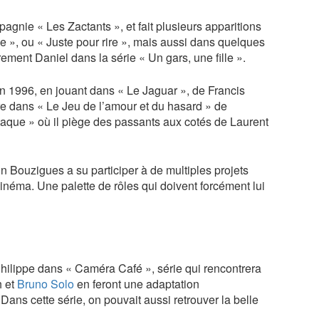
agnie « Les Zactants », et fait plusieurs apparitions
se », ou « Juste pour rire », mais aussi dans quelques
èrement Daniel dans la série « Un gars, une fille ».
 en 1996, en jouant dans « Le Jaguar », de Francis
tre dans « Le Jeu de l’amour et du hasard » de
attaque » où il piège des passants aux cotés de Laurent
n Bouzigues a su participer à de multiples projets
 cinéma. Une palette de rôles qui doivent forcément lui
Philippe dans « Caméra Café », série qui rencontrera
h et
Bruno Solo
en feront une adaptation
 Dans cette série, on pouvait aussi retrouver la belle