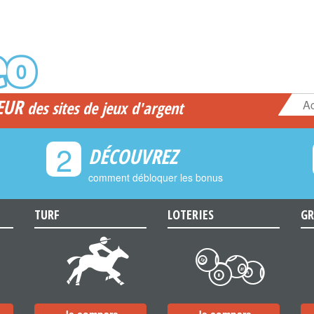
EUR
Ac
des sites de jeux d'argent
2
DÉCOUVREZ
comment débloquer les bonus
TURF
LOTERIES
GR
d
c