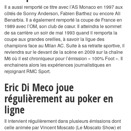
Il a aussi remporté ce titre avec l’AS Monaco en 1997 aux
côtés de Sonny Anderson, Fabien Barthez ou encore Ali
Benarbia. Il a également remporté la coupe de France en
1989 avec l’OM, son club de cœur. Il atteindra le sommet
de sa carrière un soir de mai 1993 quand il remporta la
coupe aux grandes oreilles, à savoir la ligue des
champions face au Milan AC. Suite à sa retraite sportive, il
reviendra sur le devant de la scène en 2009 sur la chaîne
M6 où il est chroniqueur pour l’émission « 100% Foot ». Il
enchainera alors les expériences journalistiques en
rejoignant RMC Sport.
Eric Di Meco joue
régulièrement au poker en
ligne
Il intervient régulièrement dans plusieurs émissions dont
celle animée par Vincent Moscato (Le Moscato Show) et