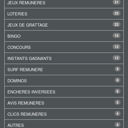
JEUX REMUNERES
31
LOTERIES
25
JEUX DE GRATTAGE
22
BINGO
15
CONCOURS
12
INSTANTS GAGNANTS
12
SURF REMUNERE
9
DOMINOS
8
ENCHERES INVERSEES
6
AVIS REMUNERES
5
CLICS REMUNERES
4
AUTRES
4