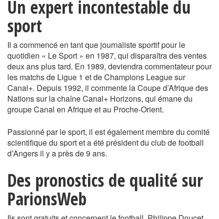
Un expert incontestable du
sport
Il a commencé en tant que journaliste sportif pour le
quotidien « Le Sport » en 1987, qui disparaîtra des ventes
deux ans plus tard. En 1989, deviendra commentateur pour
les matchs de Ligue 1 et de Champions League sur
Canal+. Depuis 1992, il commente la Coupe d’Afrique des
Nations sur la chaîne Canal+ Horizons, qui émane du
groupe Canal en Afrique et au Proche-Orient.
Passionné par le sport, il est également membre du comité
scientifique du sport et a été président du club de football
d’Angers il y a près de 9 ans.
Des pronostics de qualité sur
ParionsWeb
Ils sont gratuits et concernent le football. Philippe Doucet