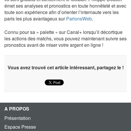
émet ses analyses et pronostics en toute honnêteté et avec
toute son expérience afin d’orienter l’internaute vers les
paris les plus avantageux sur
ParionsWeb
.
Connu pour sa « palette » sur Canal+ lorsqu’il décortique
les actions des matchs, vous pouvez maintenant suivre ses
pronostics avant de miser votre argent en ligne !
Vous avez trouvé cet article intéressant, partagez le !
A PROPOS
Présentation
Espace Presse