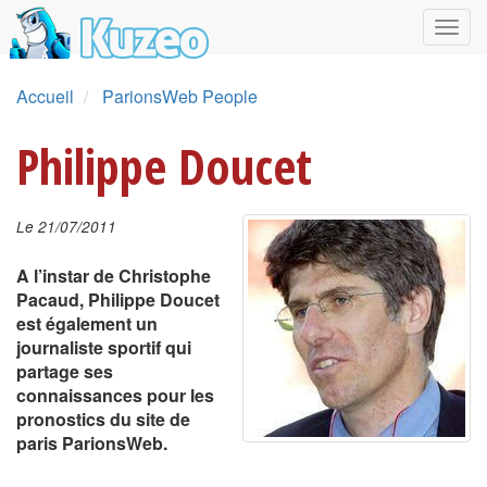
Accueil
ParionsWeb People
Philippe Doucet
Le 21/07/2011
A l’instar de Christophe
Pacaud, Philippe Doucet
est également un
journaliste sportif qui
partage ses
connaissances pour les
pronostics du site de
paris ParionsWeb.