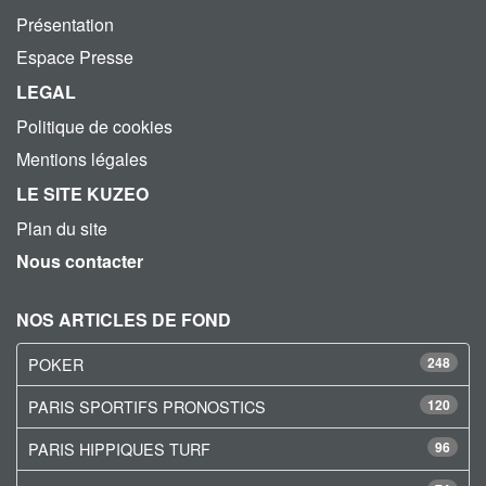
Présentation
Espace Presse
LEGAL
Politique de cookies
Mentions légales
LE SITE KUZEO
Plan du site
Nous contacter
NOS ARTICLES DE FOND
POKER
248
PARIS SPORTIFS PRONOSTICS
120
PARIS HIPPIQUES TURF
96