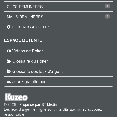
CLICS REMUNERES
4
MAILS REMUNERES
3
TOUS NOS ARTICLES
ESPACE DETENTE
Vidéos de Poker
Glossaire du Poker
Glossaire des jeux d'argent
Jouez gratuitement
© 2026 - Propulsé par ST Media
Les jeux d'argent en ligne sont interdits aux mineurs. Jouez
responsable