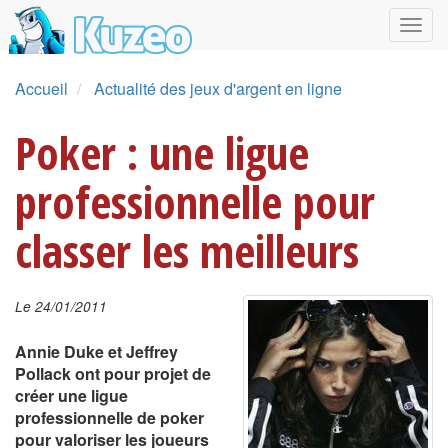
Accueil
Actualité des jeux d'argent en ligne
Poker : une ligue
professionnelle pour
classer les meilleurs
Le 24/01/2011
Annie Duke et Jeffrey
Pollack ont pour projet de
créer une ligue
professionnelle de poker
pour valoriser les joueurs