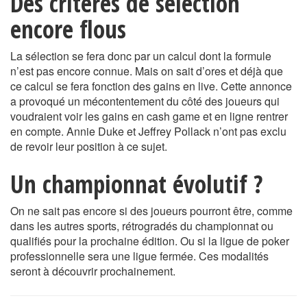
Des critères de sélection
encore flous
La sélection se fera donc par un calcul dont la formule
n’est pas encore connue. Mais on sait d’ores et déjà que
ce calcul se fera fonction des gains en live. Cette annonce
a provoqué un mécontentement du côté des joueurs qui
voudraient voir les gains en cash game et en ligne rentrer
en compte. Annie Duke et Jeffrey Pollack n’ont pas exclu
de revoir leur position à ce sujet.
Un championnat évolutif ?
On ne sait pas encore si des joueurs pourront être, comme
dans les autres sports, rétrogradés du championnat ou
qualifiés pour la prochaine édition. Ou si la ligue de poker
professionnelle sera une ligue fermée. Ces modalités
seront à découvrir prochainement.