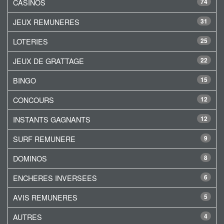
CASINOS
74
JEUX REMUNERES
31
LOTERIES
25
JEUX DE GRATTAGE
22
BINGO
15
CONCOURS
12
INSTANTS GAGNANTS
12
SURF REMUNERE
9
DOMINOS
8
ENCHERES INVERSEES
6
AVIS REMUNERES
5
AUTRES
4