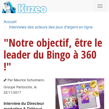
Accueil
Interviews des acteurs des jeux d'argent en ligne
"Notre objectif, être le
leader du Bingo à 360
!"
Par Maurice Schulmann,
Groupe Partouche, le
22/11/2017
Interview du Directeur
marketing & Délégué