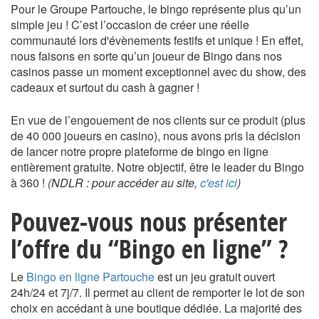
Pour le Groupe Partouche, le bingo représente plus qu’un
simple jeu ! C’est l’occasion de créer une réelle
communauté lors d'évènements festifs et unique ! En effet,
nous faisons en sorte qu’un joueur de Bingo dans nos
casinos passe un moment exceptionnel avec du show, des
cadeaux et surtout du cash à gagner !
En vue de l’engouement de nos clients sur ce produit (plus
de 40 000 joueurs en casino), nous avons pris la décision
de lancer notre propre plateforme de bingo en ligne
entièrement gratuite. Notre objectif, être le leader du Bingo
à 360 !
(NDLR : pour accéder au site,
c'est ici
)
Pouvez-vous nous présenter
l’offre du “Bingo en ligne” ?
Le
Bingo en ligne Partouche
est un jeu gratuit ouvert
24h/24 et 7j/7. Il permet au client de remporter le lot de son
choix en accédant à une boutique dédiée. La majorité des