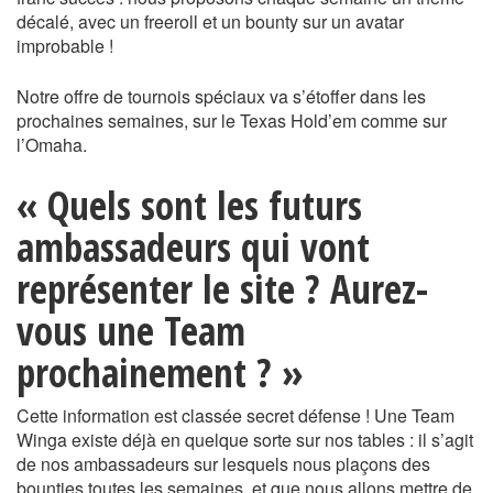
décalé, avec un freeroll et un bounty sur un avatar
improbable !
Notre offre de tournois spéciaux va s’étoffer dans les
prochaines semaines, sur le Texas Hold’em comme sur
l’Omaha.
« Quels sont les futurs
ambassadeurs qui vont
représenter le site ? Aurez-
vous une Team
prochainement ? »
Cette information est classée secret défense ! Une Team
Winga existe déjà en quelque sorte sur nos tables : il s’agit
de nos ambassadeurs sur lesquels nous plaçons des
bounties toutes les semaines, et que nous allons mettre de