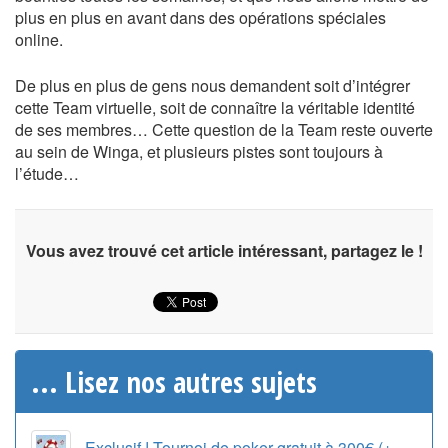
plus en plus en avant dans des opérations spéciales
online.
De plus en plus de gens nous demandent soit d’intégrer
cette Team virtuelle, soit de connaître la véritable identité
de ses membres… Cette question de la Team reste ouverte
au sein de Winga, et plusieurs pistes sont toujours à
l’étude…
Vous avez trouvé cet article intéressant, partagez le !
... Lisez nos autres sujets
Exclusif ! Tournoi de poker gratuit à 300€ (+