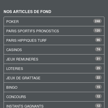
NOS ARTICLES DE FOND
POKER
248
PARIS SPORTIFS PRONOSTICS
120
PARIS HIPPIQUES TURF
96
CASINOS
74
JEUX REMUNERES
31
LOTERIES
25
JEUX DE GRATTAGE
22
BINGO
15
CONCOURS
12
INSTANTS GAGNANTS
12