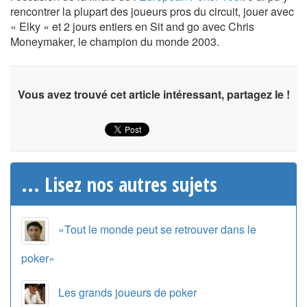
rencontrer la plupart des joueurs pros du circuit, jouer avec
« Elky » et 2 jours entiers en Sit and go avec Chris
Moneymaker, le champion du monde 2003.
Vous avez trouvé cet article intéressant, partagez le !
... Lisez nos autres sujets
«Tout le monde peut se retrouver dans le
poker»
Les grands joueurs de poker