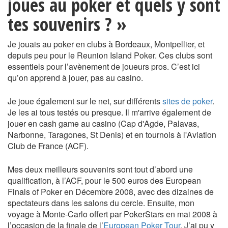
joues au poker et quels y sont
tes souvenirs ? »
Je jouais au poker en clubs à Bordeaux, Montpellier, et
depuis peu pour le Reunion Island Poker. Ces clubs sont
essentiels pour l’avènement de joueurs pros. C’est ici
qu’on apprend à jouer, pas au casino.
Je joue également sur le net, sur différents
sites de poker
.
Je les ai tous testés ou presque. Il m'arrive également de
jouer en cash game au casino (Cap d'Agde, Palavas,
Narbonne, Taragones, St Denis) et en tournois à l'Aviation
Club de France (ACF).
Mes deux meilleurs souvenirs sont tout d’abord une
qualification, à l’ACF, pour le 500 euros des European
Finals of Poker en Décembre 2008, avec des dizaines de
spectateurs dans les salons du cercle. Ensuite, mon
voyage à Monte-Carlo offert par PokerStars en mai 2008 à
l’occasion de la finale de l’
European Poker Tour
. J’ai pu y