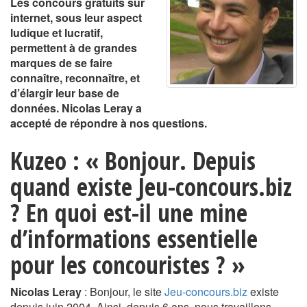
Les concours gratuits sur
internet, sous leur aspect
ludique et lucratif,
permettent à de grandes
marques de se faire
connaître, reconnaître, et
d’élargir leur base de
données. Nicolas Leray a
accepté de répondre à nos questions.
Kuzeo : « Bonjour. Depuis
quand existe Jeu-concours.biz
? En quoi est-il une mine
d’informations essentielle
pour les concouristes ? »
Nicolas Leray
: Bonjour, le site
Jeu-concours.biz
existe
depuis juin 2004. Ainsi, depuis 6 ans, nous travaillons