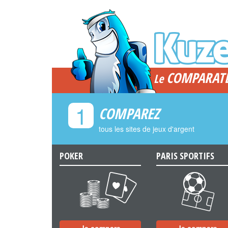
COMPARAT
Le
1
COMPAREZ
tous les sites de jeux d'argent
POKER
PARIS SPORTIFS
a
b