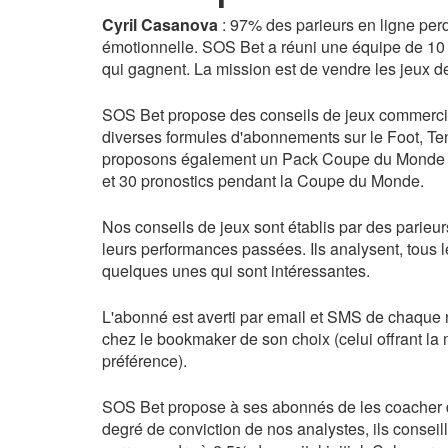
Cyril Casanova
: 97% des parieurs en ligne perd
émotionnelle. SOS Bet a réuni une équipe de 10 a
qui gagnent. La mission est de vendre les jeux d
SOS Bet propose des conseils de jeux commerc
diverses formules d'abonnements sur le Foot, Te
proposons également un Pack Coupe du Monde à 
et 30 pronostics pendant la Coupe du Monde.
Nos conseils de jeux sont établis par des parieu
leurs performances passées. Ils analysent, tous 
quelques unes qui sont intéressantes.
L'abonné est averti par email et SMS de chaque no
chez le bookmaker de son choix (celui offrant la
préférence).
SOS Bet propose à ses abonnés de les coacher da
degré de conviction de nos analystes, ils conseille