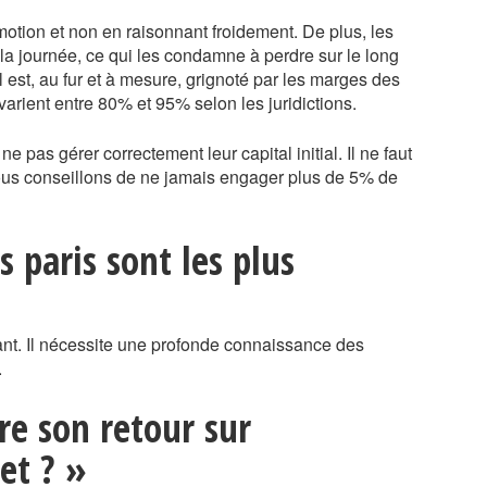
motion et non en raisonnant froidement. De plus, les
la journée, ce qui les condamne à perdre sur le long
al est, au fur et à mesure, grignoté par les marges des
arient entre 80% et 95% selon les juridictions.
e pas gérer correctement leur capital initial. Il ne faut
ous conseillons de ne jamais engager plus de 5% de
s paris sont les plus
eant. Il nécessite une profonde connaissance des
.
e son retour sur
et ? »