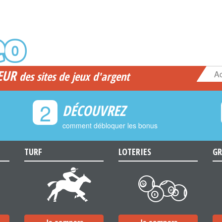
EUR
Ac
des sites de jeux d'argent
2
DÉCOUVREZ
comment débloquer les bonus
TURF
LOTERIES
GR
d
c