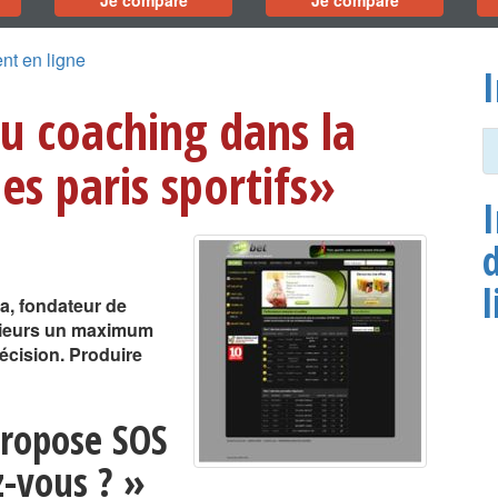
Je compare
Je compare
nt en ligne
u coaching dans la
es paris sportifs»
l
a, fondateur de
arieurs un maximum
décision. Produire
propose SOS
z-vous ? »