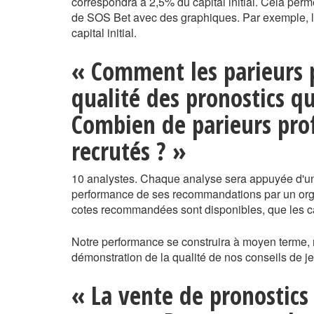
correspondra à 2,5% du capital initial. Cela per
de SOS Bet avec des graphiques. Par exemple,
capital initial.
« Comment les parieurs p
qualité des pronostics qu
Combien de parieurs pro
recrutés ? »
10 analystes. Chaque analyse sera appuyée d'un a
performance de ses recommandations par un orga
cotes recommandées sont disponibles, que les c
Notre performance se construira à moyen terme, 
démonstration de la qualité de nos conseils de je
« La vente de pronostics 