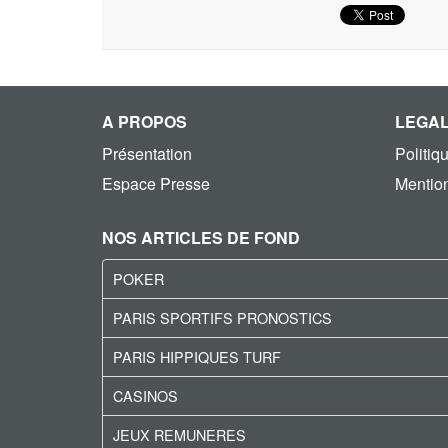
A PROPOS
LEGA
Présentation
Politiq
Espace Presse
Mention
NOS ARTICLES DE FOND
POKER
PARIS SPORTIFS PRONOSTICS
PARIS HIPPIQUES TURF
CASINOS
JEUX REMUNERES