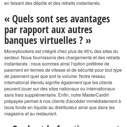
en faisant des dépôts et des retraits instantanés.
« Quels sont ses avantages
par rapport aux autres
banques virtuelles ? »
Moneybookers est intégré chez plus de 95% des sites du
secteur. Nous fournissons des chargements et des retraits
instantanés : nous sommes ainsi l'option préférée de
paiement en termes de vitesse et de sécurité pour tout type
de paiement quel que soit le volume. Notre réseau
international étendu signifie également que les clients
peuvent jouer sur des sites nationaux ou internationaux
sans frais supplémentaire. Enfin, notre MasterCard®
prépayée permet à nos clients d'accéder immédiatement à
leurs fonds en liquide au distributeur ainsi que dans les
magasins et au restaurant.