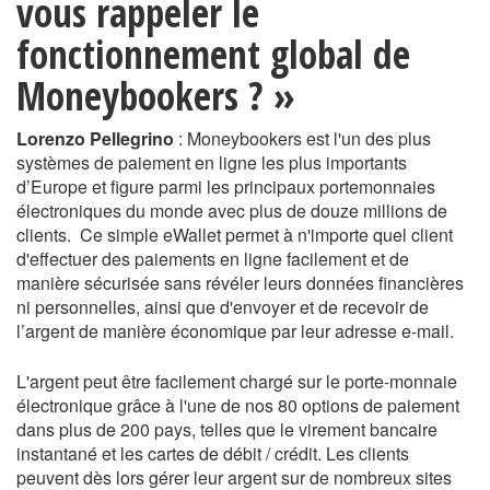
vous rappeler le
fonctionnement global de
Moneybookers ? »
Lorenzo Pellegrino
: Moneybookers est l'un des plus
systèmes de paiement en ligne les plus importants
d’Europe et figure parmi les principaux portemonnaies
électroniques du monde avec plus de douze millions de
clients. Ce simple eWallet permet à n'importe quel client
d'effectuer des paiements en ligne facilement et de
manière sécurisée sans révéler leurs données financières
ni personnelles, ainsi que d'envoyer et de recevoir de
l’argent de manière économique par leur adresse e-mail.
L'argent peut être facilement chargé sur le porte-monnaie
électronique grâce à l'une de nos 80 options de paiement
dans plus de 200 pays, telles que le virement bancaire
instantané et les cartes de débit / crédit. Les clients
peuvent dès lors gérer leur argent sur de nombreux sites