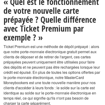
« Quel est le fonctionnement
de votre nouvelle carte
prépayée ? Quelle différence
avec Ticket Premium par
exemple ? »
Ticket Premium est une méthode de dépôt prépayé : alors
que notre porte-monnaie électronique gratuit permet aux
clients de déposer et de retirer de l'argent, ces cartes
prépayées peuvent uniquement être utilisées pour faire
des dépôts et ne peuvent pas être rechargées lorsque leur
crédit est épuisé. En plus de toutes les options offertes par
le porte-monnaie électronique, notre MasterCard
Moneybookers est une toute nouvelle manière pour nos
clients d'accéder à leurs fonds : le solde sur la carte est
identique au solde sur le porte-monnaie électronique en
temps réel, ce qui signifie qu'ils n'ont pas besoin de
charger la carte séparément.