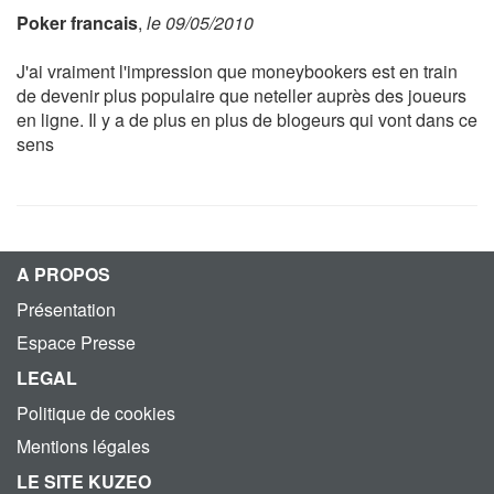
Poker francais
,
le 09/05/2010
J'ai vraiment l'impression que moneybookers est en train
de devenir plus populaire que neteller auprès des joueurs
en ligne. Il y a de plus en plus de blogeurs qui vont dans ce
sens
A PROPOS
Présentation
Espace Presse
LEGAL
Politique de cookies
Mentions légales
LE SITE KUZEO