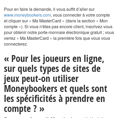
Pour en faire la demande, il vous suffit d’aller sur
www.moneybookers.com
, vous connecter à votre compte
et cliquer sur « Ma MasterCard » (dans la section « Mon
compte »). Si vous n'êtes pas encore client, inscrivez-vous
pour obtenir notre porte-monnaie électronique gratuit ; vous
verrez « Ma MasterCard » la première fois que vous vous
connecterez.
« Pour les joueurs en ligne,
sur quels types de sites de
jeux peut-on utiliser
Moneybookers et quels sont
les spécificités à prendre en
compte ? »