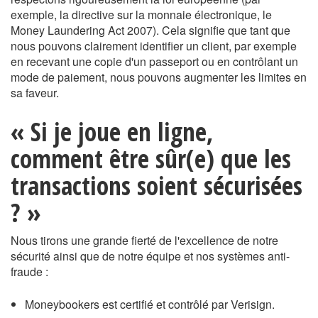
exemple, la directive sur la monnaie électronique, le
Money Laundering Act 2007). Cela signifie que tant que
nous pouvons clairement identifier un client, par exemple
en recevant une copie d'un passeport ou en contrôlant un
mode de paiement, nous pouvons augmenter les limites en
sa faveur.
« Si je joue en ligne,
comment être sûr(e) que les
transactions soient sécurisées
? »
Nous tirons une grande fierté de l'excellence de notre
sécurité ainsi que de notre équipe et nos systèmes anti-
fraude :
Moneybookers est certifié et contrôlé par Verisign.