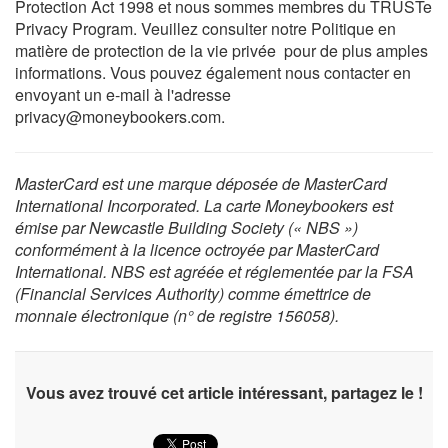
Protection Act 1998 et nous sommes membres du TRUSTe
Privacy Program. Veuillez consulter notre Politique en
matière de protection de la vie privée pour de plus amples
informations. Vous pouvez également nous contacter en
envoyant un e-mail à l'adresse
privacy@moneybookers.com.
MasterCard est une marque déposée de MasterCard
International Incorporated. La carte Moneybookers est
émise par Newcastle Building Society (« NBS »)
conformément à la licence octroyée par MasterCard
International. NBS est agréée et réglementée par la FSA
(Financial Services Authority) comme émettrice de
monnaie électronique (n° de registre 156058).
Vous avez trouvé cet article intéressant, partagez le !