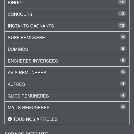
BINGO
15
CONCOURS
12
INSTANTS GAGNANTS
12
SURF REMUNERE
9
DOMINOS
8
ENCHERES INVERSEES
6
AVIS REMUNERES
5
AUTRES
4
CLICS REMUNERES
4
MAILS REMUNERES
3
TOUS NOS ARTICLES