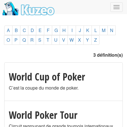
A
B
C
D
E
F
G
H
I
J
K
L
M
N
O
P
Q
R
S
T
U
V
W
X
Y
Z
3 définition(s)
World Cup of Poker
C’est la coupe du monde de poker.
World Poker Tour
Circuit regroupant de grands tournois internationaux