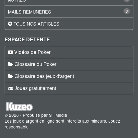
MAILS REMUNERES
3
TOUS NOS ARTICLES
ESPACE DETENTE
Vidéos de Poker
Glossaire du Poker
Glossaire des jeux d'argent
Jouez gratuitement
© 2026 - Propulsé par ST Media
Les jeux d'argent en ligne sont interdits aux mineurs. Jouez
responsable