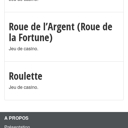
Roue de l’Argent (Roue de
la Fortune)
Jeu de casino.
Roulette
Jeu de casino.
A PROPOS
Présentation