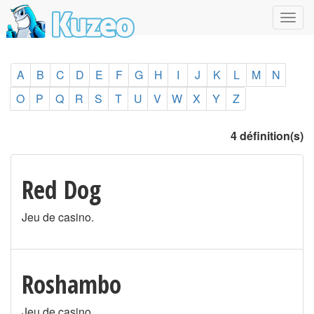
A
B
C
D
E
F
G
H
I
J
K
L
M
N
O
P
Q
R
S
T
U
V
W
X
Y
Z
4 définition(s)
Red Dog
Jeu de casino.
Roshambo
Jeu de casino.