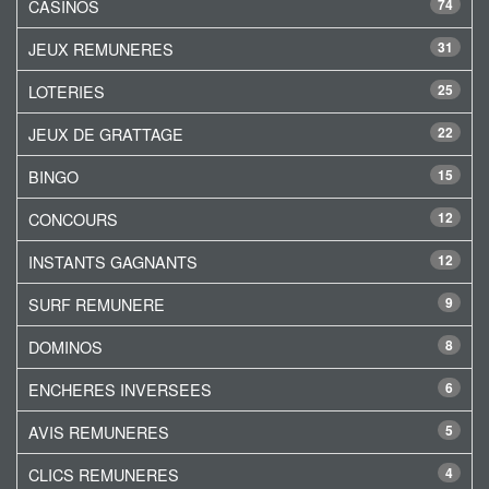
CASINOS
74
JEUX REMUNERES
31
LOTERIES
25
JEUX DE GRATTAGE
22
BINGO
15
CONCOURS
12
INSTANTS GAGNANTS
12
SURF REMUNERE
9
DOMINOS
8
ENCHERES INVERSEES
6
AVIS REMUNERES
5
CLICS REMUNERES
4