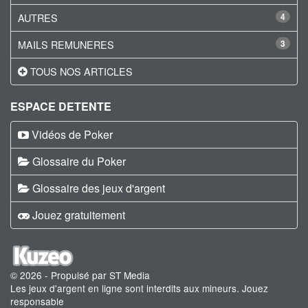
AUTRES
4
MAILS REMUNERES
3
TOUS NOS ARTICLES
ESPACE DETENTE
Vidéos de Poker
Glossaire du Poker
Glossaire des jeux d'argent
Jouez gratuitement
© 2026 - Propulsé par ST Media
Les jeux d'argent en ligne sont interdits aux mineurs. Jouez
responsable