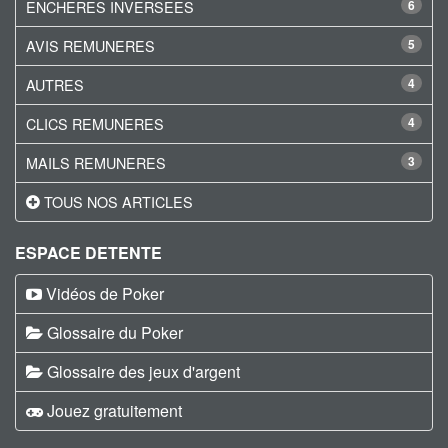
ENCHERES INVERSEES
6
AVIS REMUNERES
5
AUTRES
4
CLICS REMUNERES
4
MAILS REMUNERES
3
TOUS NOS ARTICLES
ESPACE DETENTE
Vidéos de Poker
Glossaire du Poker
Glossaire des jeux d'argent
Jouez gratuitement