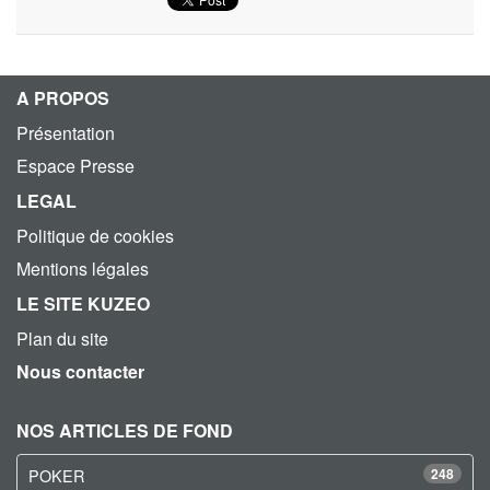
A PROPOS
Présentation
Espace Presse
LEGAL
Politique de cookies
Mentions légales
LE SITE KUZEO
Plan du site
Nous contacter
NOS ARTICLES DE FOND
POKER
248