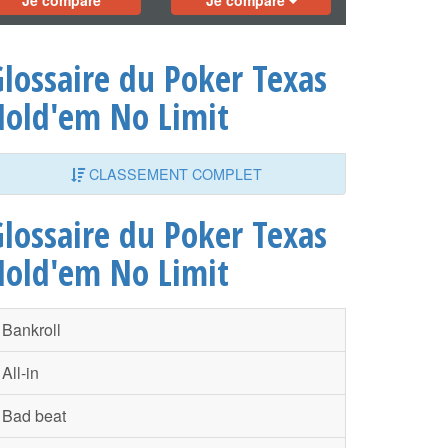
Je compare
Je compare
Glossaire du Poker Texas
Hold'em No Limit
CLASSEMENT COMPLET
Glossaire du Poker Texas
Hold'em No Limit
Bankroll
All-in
Bad beat