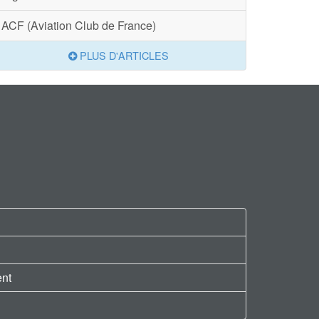
ACF (Aviation Club de France)
PLUS D'ARTICLES
ent