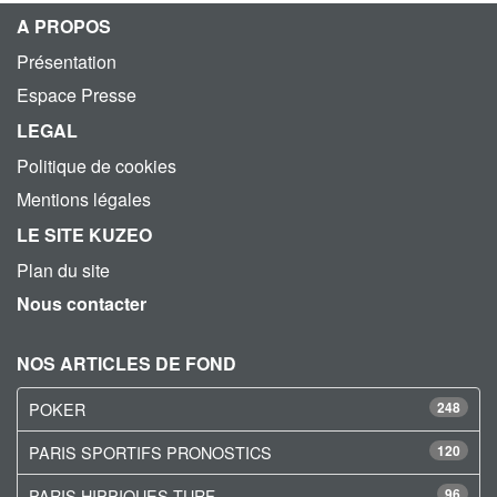
A PROPOS
Présentation
Espace Presse
LEGAL
Politique de cookies
Mentions légales
LE SITE KUZEO
Plan du site
Nous contacter
NOS ARTICLES DE FOND
POKER
248
PARIS SPORTIFS PRONOSTICS
120
PARIS HIPPIQUES TURF
96