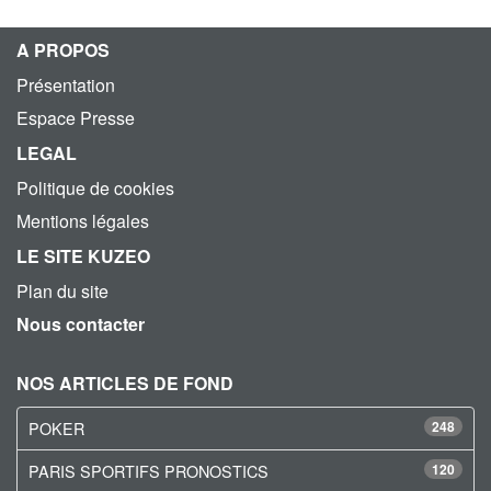
A PROPOS
Présentation
Espace Presse
LEGAL
Politique de cookies
Mentions légales
LE SITE KUZEO
Plan du site
Nous contacter
NOS ARTICLES DE FOND
POKER
248
PARIS SPORTIFS PRONOSTICS
120