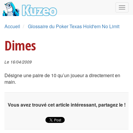
Accueil
Glossaire du Poker Texas Hold'em No Limit
Dimes
Le 16/04/2009
Désigne une paire de 10 qu’un joueur a directement en
main.
Vous avez trouvé cet article intéressant, partagez le !