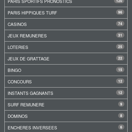
PARIS SPORTIFS PRONOSTICS
120
PARIS HIPPIQUES TURF
96
CASINOS
74
JEUX REMUNERES
31
LOTERIES
25
JEUX DE GRATTAGE
22
BINGO
15
CONCOURS
12
INSTANTS GAGNANTS
12
SURF REMUNERE
9
DOMINOS
8
ENCHERES INVERSEES
6