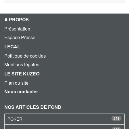
A PROPOS
Présentation
Espace Presse
LEGAL
Politique de cookies
Mentions légales
LE SITE KUZEO
Plan du site
Nous contacter
NOS ARTICLES DE FOND
POKER
248