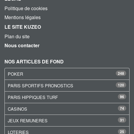
Politique de cookies
Mentions légales
LE SITE KUZEO
Plan du site
Nous contacter
NOS ARTICLES DE FOND
POKER
248
PARIS SPORTIFS PRONOSTICS
120
PARIS HIPPIQUES TURF
96
CASINOS
74
JEUX REMUNERES
31
LOTERIES
25