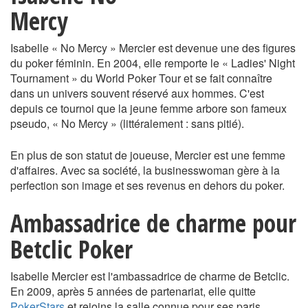
Mercy
Isabelle « No Mercy » Mercier est devenue une des figures
du poker féminin. En 2004, elle remporte le « Ladies' Night
Tournament » du World Poker Tour et se fait connaître
dans un univers souvent réservé aux hommes. C'est
depuis ce tournoi que la jeune femme arbore son fameux
pseudo, « No Mercy » (littéralement : sans pitié).
En plus de son statut de joueuse, Mercier est une femme
d'affaires. Avec sa société, la businesswoman gère à la
perfection son image et ses revenus en dehors du poker.
Ambassadrice de charme pour
Betclic Poker
Isabelle Mercier est l'ambassadrice de charme de Betclic.
En 2009, après 5 années de partenariat, elle quitte
PokerStars
et rejoins la salle connue pour ses paris