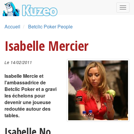
Accueil
Betclic Poker People
Isabelle Mercier
Le 14/02/2011
Isabelle Mercie et
l'ambassadrice de
Betclic Poker et a gravi
les échelons pour
devenir une joueuse
redoutée autour des
tables.
Isabelle No