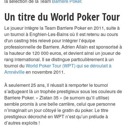
la sélection de la Team
Barriere Poker
.
Un titre du World Poker Tour
Le joueur intègre la Team Barriere Poker en 2011, suite à
un tournoi à Enghien-Les-Bains où il est retenu au cours
d'un casting très relevé pour intégrer l’équipe
professionnelle de Barriere. Adrien Allain est sponsorisé à
la hauteur de 120 000 euros, et devient ainsi un joueur de
rang international. Il se distingue particulièrement à un
tournoi du
World Poker Tour (WPT) qui se déroulait à
Amnéville
en novembre 2011.
À seulement 25 ans, il réussit à remporter le tournoi
s’adjugeant là un trophée prestigieux sous les couleurs de
Barriere Poker. « Zlatan 35 » (le surnom qu’il utilise)
semble promis à une belle carrière, celui que personne
n’imaginait un jour côtoyé le gratin du poker. Le titre
prestigieux décroché en WPT n’est qu’un prélude à
d’autres exploits !