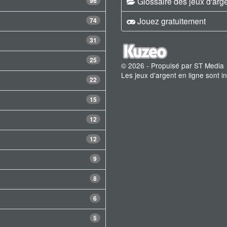
Glossaire des jeux d'arg
96
Jouez gratuitement
74
31
25
© 2026 - Propulsé par ST Media
Les jeux d'argent en ligne sont 
22
15
12
12
9
8
6
5