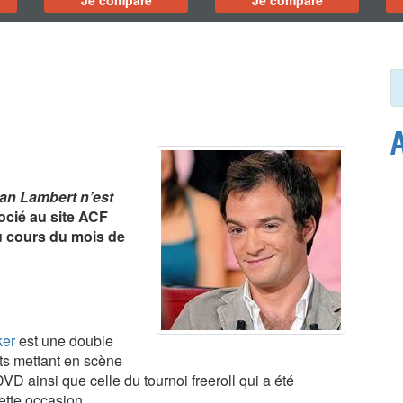
Je compare
Je compare
an Lambert n’est
socié au site ACF
au cours du mois de
ker
est une double
ts mettant en scène
D ainsi que celle du tournoi freeroll qui a été
ette occasion.