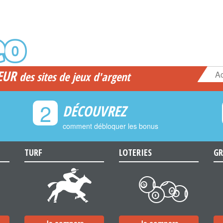
EUR
Ac
des sites de jeux d'argent
2
DÉCOUVREZ
comment débloquer les bonus
TURF
LOTERIES
GR
d
c