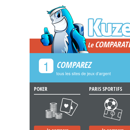
COMPARAT
Le
1
COMPAREZ
tous les sites de jeux d'argent
POKER
PARIS SPORTIFS
a
b