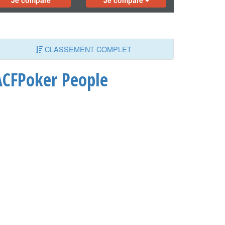
Je compare
Je compare
CLASSEMENT COMPLET
ACFPoker People