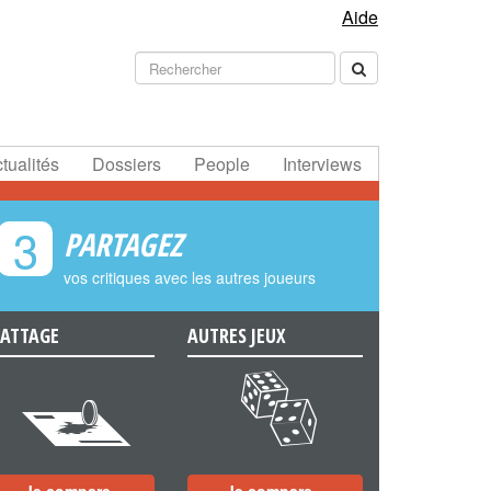
Aide
tualités
Dossiers
People
Interviews
3
PARTAGEZ
vos critiques avec les autres joueurs
ATTAGE
AUTRES JEUX
e
f